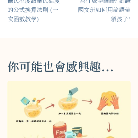
攝氏溫度跟華氏溫度
為什麼學論語? 劉謙
章
的公式換算法則 (一
國文班如何用論語帶
導
次函數教學)
領孩子?
覽
你可能也會感興趣...