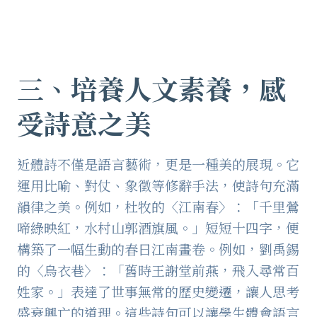
三、
培養人文素養，感
受詩意之美
近體詩不僅是語言藝術，更是一種美的展現。它
運用比喻、對仗、象徵等修辭手法，使詩句充滿
韻律之美。例如，杜牧的〈江南春〉：「千里鶯
啼綠映紅，水村山郭酒旗風。」短短十四字，便
構築了一幅生動的春日江南畫卷。例如，劉禹錫
的〈烏衣巷〉：「舊時王謝堂前燕，飛入尋常百
姓家。」表達了世事無常的歷史變遷，讓人思考
盛衰興亡的道理。這些詩句可以讓學生體會語言