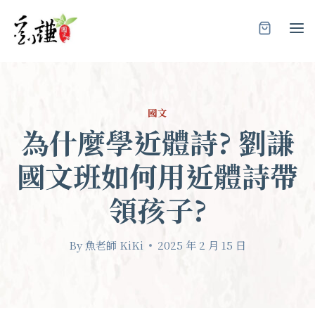
Skip
to
content
國文
為什麼學近體詩? 劉謙
國文班如何用近體詩帶
領孩子?
By
魚老師 KiKi
2025 年 2 月 15 日