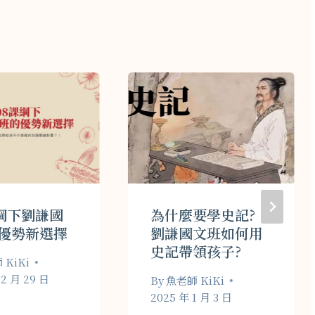
課綱下劉謙國
為什麼要學史記?
優勢新選擇
劉謙國文班如何用
史記帶領孩子?
KiKi
12 月 29 日
By
魚老師 KiKi
2025 年 1 月 3 日