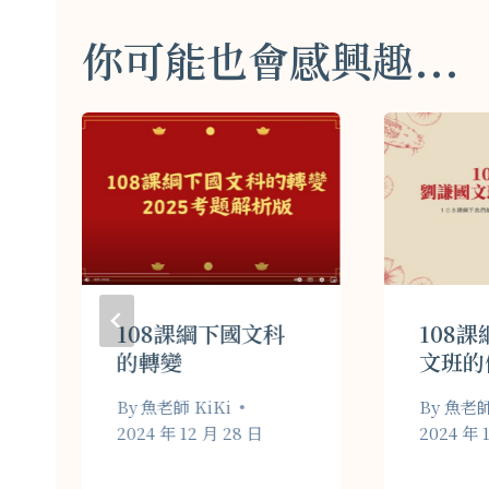
覽
你可能也會感興趣...
108課綱下國文科
108
的轉變
文班的
By
魚老師 KiKi
By
魚老師 
2024 年 12 月 28 日
2024 年 