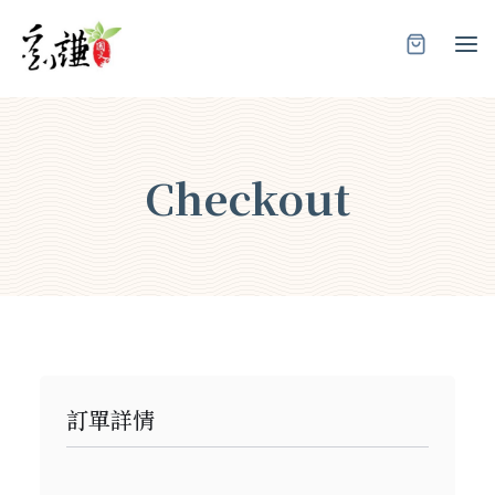
Skip
to
content
Checkout
訂單詳情