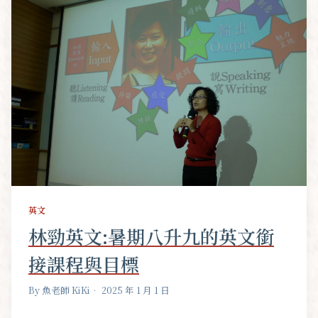
英文
林勁英文:暑期八升九的英文銜
接課程與目標
By 魚老師 KiKi
• 2025 年 1 月 1 日