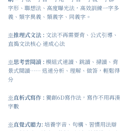
字形、聯想法、高度曝光法，高效訓練一字多
義、類字異義、類義字、同義字。
※
推理式文法
:
文法不再需要背、公式引導、
直搗文法核心 速成心法
※
思考雲閱讀
:
模組式速讀、跳讀、掃讀、背
景式閱讀…… 迅速分析、理解、做答，輕鬆得
分
※
直析式寫作
:
獨創6D寫作法，寫作不用再湊
字數
※
直覺式聽力
:
培養字音、句構、習慣用法辯