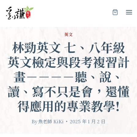
Skip
to
content
英文
林勁英文 七、八年級
英文檢定與段考複習計
畫－－－－聽、說、
讀、寫不只是會，還懂
得應用的專業教學!
By
魚老師 KiKi
2025 年 1 月 2 日