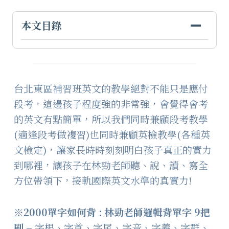
本文目錄
台北東區補習班英文的教學絕對不能只是應付
段考，這邊孩子程度強的非常強，會覺得會考
的英文有點簡單，所以我們同時兼顧段考教學
(適逢段考做複習)也同時兼顧英檢教學(各種英
文檢定)，讓家長時時刻刻明白孩子真正的實力
到哪裡，讓孩子在林勁老師聽、說、讀、寫全
方位帶領下，接軌國際英文水準的真實力!
※
2000
單字如何背
:
林勁老師邏輯背單字
9
把
刷
–
字根、字首、字尾、字音、字義、字群、