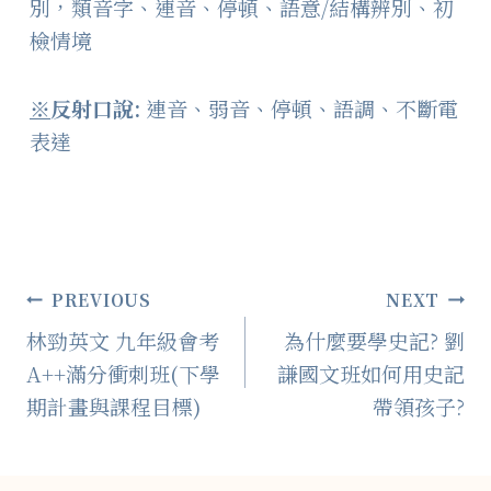
別，類音字、連音、停頓、語意/結構辨別、初
檢情境
※
反射口說
:
連音、弱音、停頓、語調、不斷電
表達
文
PREVIOUS
NEXT
林勁英文 九年級會考
為什麼要學史記? 劉
章
A++滿分衝刺班(下學
謙國文班如何用史記
導
期計畫與課程目標)
帶領孩子?
覽